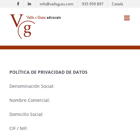
Skip
info@vallsguiu.com
935 959 897
Català
to
content
POLÍTICA DE PRIVACIDAD DE DATOS
Denominación Social:
Nombre Comercial:
Domicilio Social:
CIF / NIF: