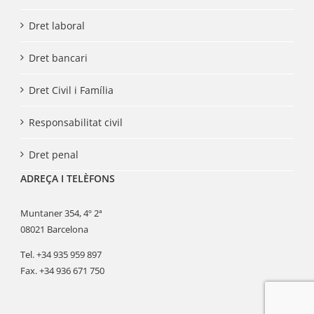
Dret laboral
Dret bancari
Dret Civil i Família
Responsabilitat civil
Dret penal
ADREÇA I TELÈFONS
Muntaner 354, 4º 2ª
08021 Barcelona
Tel. +34 935 959 897
Fax. +34 936 671 750