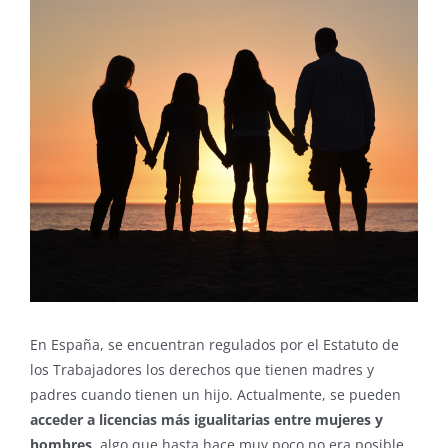
grande
En España, se encuentran regulados por el Estatuto de
los Trabajadores los derechos que tienen madres y
padres cuando tienen un hijo. Actualmente, se pueden
acceder a licencias más igualitarias entre mujeres y
hombres
, algo que hasta hace muy poco no era posible.