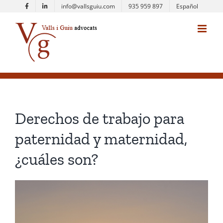
Saltar
info@vallsguiu.com
935 959 897
Español
al
contenido
Derechos de trabajo para
paternidad y maternidad,
¿cuáles son?
Ver
imagen
más