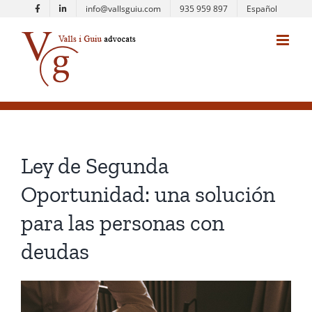
Saltar
info@vallsguiu.com
935 959 897
Español
al
contenido
Ley de Segunda
Oportunidad: una solución
para las personas con
deudas
Ver
imagen